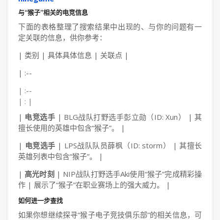
与“猴子”相关的电竞信息
下面的表格整理了搜索结果中出现的、与你的问题有一
定关联的信息，供你参考：
| 类别 | 具体具体信息 | 关联点 |
| :--
| :--
| : |
|
电竞选手
| BLG战队打野选手彭立勋（ID: Xun） | 其
擅长使用的英雄中包含“猴子”。 |
|
电竞选手
| LPS战队队员薛枫（ID: storm） | 其擅长
英雄列表中包含“猴子”。 |
|
高光时刻
| NIP战队打野选手Aki使用“猴子”完成精彩操
作 | 展示了“猴子”在职业赛场上的强大威力。 |
如何进一步查找
如果你想继续探寻“猴子电子竞技俱乐部”的相关信息，可