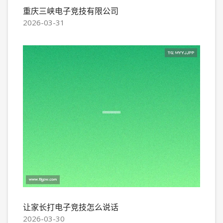
重庆三峡电子竞技有限公司
2026-03-31
让家长打电子竞技怎么说话
2026-03-30