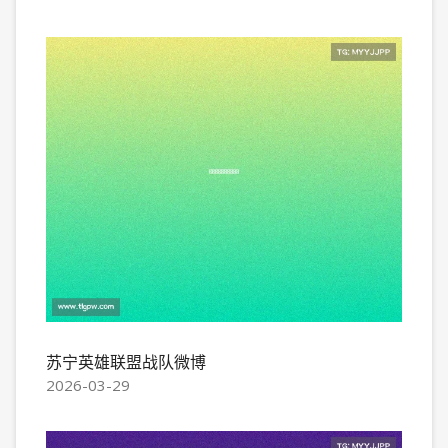
苏宁英雄联盟战队微博
2026-03-29