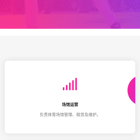
场馆运营
负责体育场馆管理、租赁及维护。