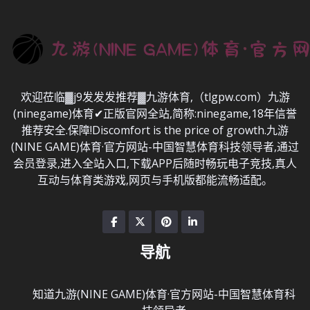
欢迎莅临▓j9发发发推荐▓九游体育,（tlgpw.com）九游
(ninegame)体育✔正版官网全站,简称:ninegame,18年信誉
推荐安全.保障!Discomfort is the price of growth.九游
(NINE GAME)体育·官方网站-中国智慧体育科技领导者,通过
会员登录,进入全站入口,下载APP后随时畅玩电子竞技,真人
互动与体育类游戏,网页与手机版都能流畅适配。
导航
知道九游(NINE GAME)体育·官方网站-中国智慧体育科