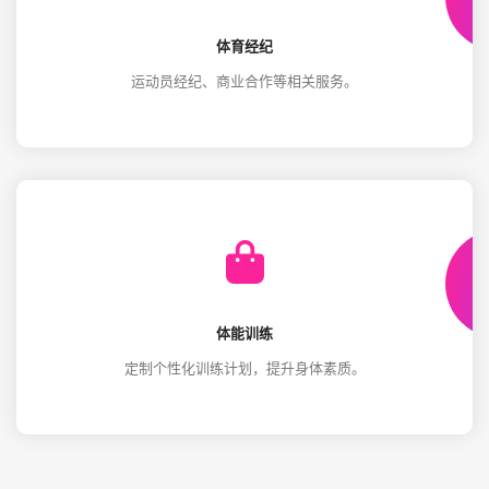
体育经纪
运动员经纪、商业合作等相关服务。
体能训练
定制个性化训练计划，提升身体素质。