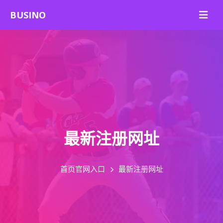
最新注册网址
首页官网入口
最新注册网址