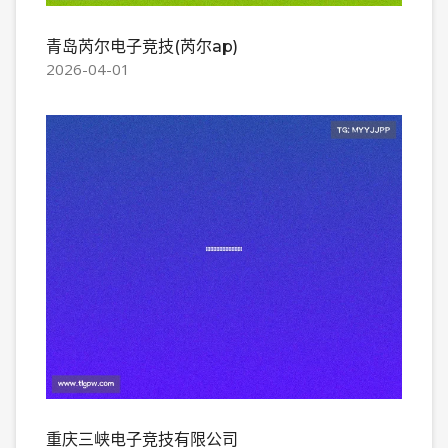
青岛芮尔电子竞技(芮尔ap)
2026-04-01
重庆三峡电子竞技有限公司