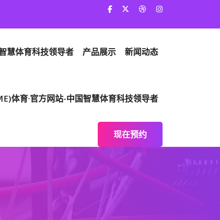
中国智慧体育科技领导者
产品展示
新闻动态
AME)体育·官方网站-中国智慧体育科技领导者
现在预约