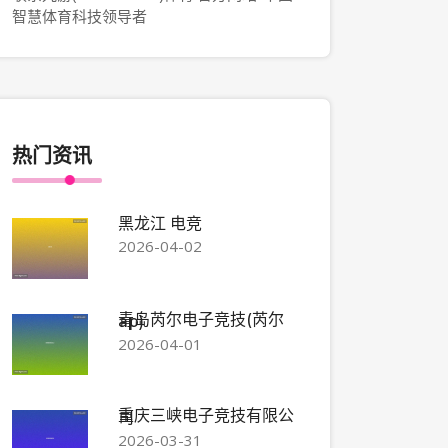
智慧体育科技领导者
热门资讯
黑龙江 电竞
2026-04-02
青岛芮尔电子竞技(芮尔ap)
2026-04-01
重庆三峡电子竞技有限公司
2026-03-31