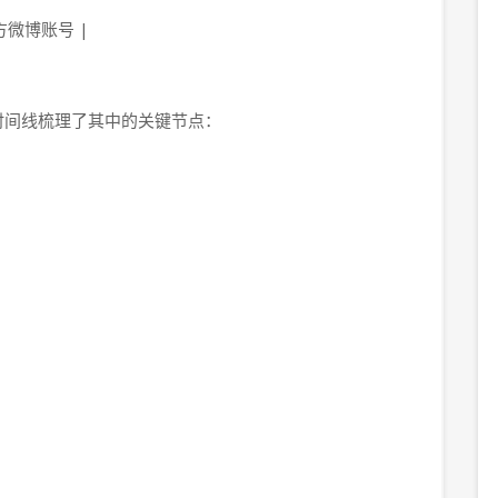
方微博账号 |
时间线梳理了其中的关键节点：