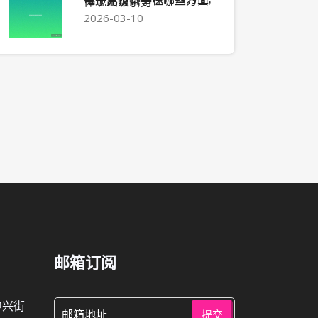
电子竞技赛事以什么为主,电子竞技赛事在哪些方面体现出吸引力
2026-03-10
邮箱订阅
中兴街
提交