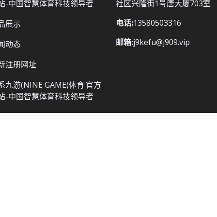
站-中国智慧体育科技领导者
社区兴隆街1号唐大厦703室
电话:
13580503316
品展示
邮箱:
j9kefu@j909.vip
闻动态
新注册网址
系九游(NINE GAME)体育·官方
站-中国智慧体育科技领导者
E)体育·官方网站-中国智慧体育科