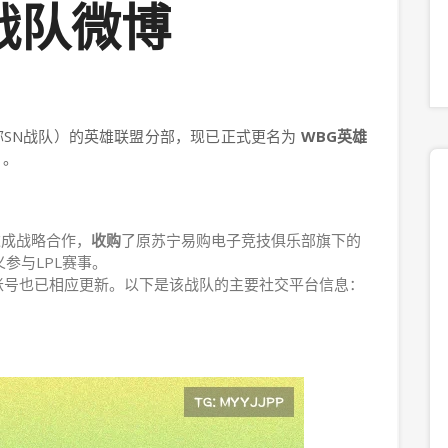
战队微博
简称SN战队）的英雄联盟分部，现已正式更名为
WBG英雄
）。
达成战略合作，
收购
了原苏宁易购电子竞技俱乐部旗下的
参与LPL赛事。
账号也已相应更新。以下是该战队的主要社交平台信息：