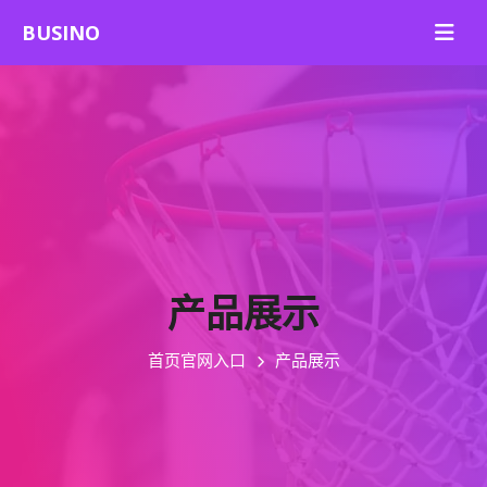
产品展示
首页官网入口
产品展示