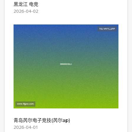
黑龙江 电竞
2026-04-02
青岛芮尔电子竞技(芮尔ap)
2026-04-01