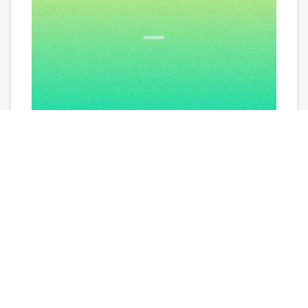
苏宁英雄联盟战队微博
2026-03-29