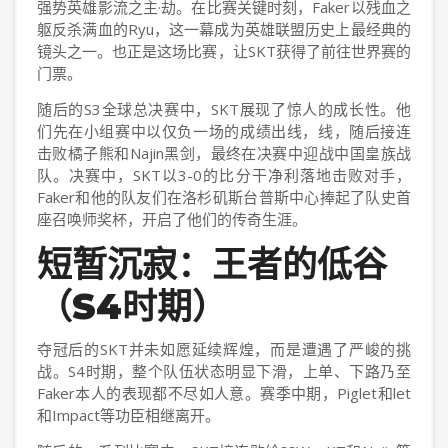
强势英雄影流之主·劫。在比赛关键时刻，Faker以残血之
躯反杀满血的Ryu，这一幕成为英雄联盟历史上最经典的
镜头之一。也正是这场比赛，让SKT获得了前往世界赛的
门票。
随后的S3全球总决赛中，SKT展现了惊人的成长性。他
们先在小组赛中以仅负一场的成绩出线，线，随后接连
击败橘子熊和Najin黑剑，最终在决赛中迎战中国皇族战
队。决赛中，SKT以3-0的比分干净利落地击败对手，
Faker和他的队友们在洛杉矶斯台普斯中心捧起了队史首
座召唤师奖杯，开启了他们的传奇生涯。
短暂沉寂：王者的低谷
（S4时期）
夺冠后的SKT并未如愿延续辉煌，而是遭遇了严峻的挑
战。S4时期，整个队伍状态明显下滑，上单、下路乃至
Faker本人的表现都不尽如人意。赛季中期，Piglet和let
和Impact等功臣相继离开。