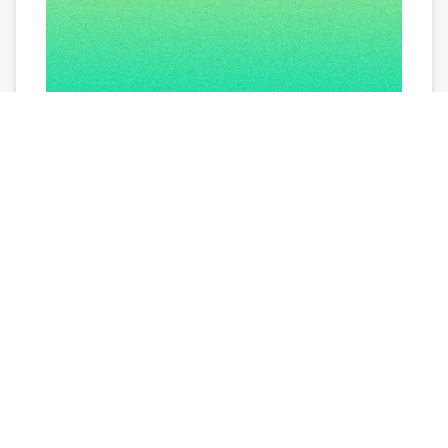
苏宁英雄联盟战队微博
2026-03-29