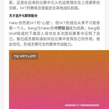
斯，还是在后来的比赛中引入的运营理念及上场赛季的
剑姬，SKT的教练总是能走在其他战队前面。
天才选手与默契配合
Faker自然是SKT的"心脏"，但SKT的成功从来不只是依
靠一个人。Bengi与Faker的
中野联动
成为经典；Bang和
Wolf组成的下路双人组也在多次国际赛事中证明了自
己。每位成员都知道如何在比赛中发挥自己的作用，彼
此信任，形成无懈可击的整体作战能力。