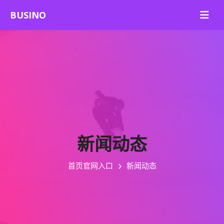
新闻动态
首页官网入口
新闻动态