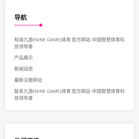
导航
知道九游(NINE GAME)体育·官方网站-中国智慧体育科
技领导者
产品展示
新闻动态
最新注册网址
联系九游(NINE GAME)体育·官方网站-中国智慧体育科
技领导者