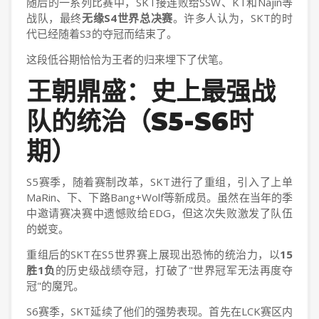
随后的一系列比赛中，SKT接连败给SSW、KT和Najin等
战队，最终
无缘S4世界总决赛
。许多人认为，SKT的时
代已经随着S3的夺冠而结束了。
这段低谷期恰恰为王者的归来埋下了伏笔。
王朝鼎盛：史上最强战
队的统治（S5-S6时
期）
S5赛季，随着赛制改革，SKT进行了重组，引入了上单
MaRin、下、下路Bang+Wolf等新成员。虽然在当年的季
中邀请赛决赛中遗憾败给EDG，但这次失败激发了队伍
的蜕变。
重组后的SKT在S5世界赛上展现出恐怖的统治力，以
15
胜1负
的历史级战绩夺冠，打破了"世界冠军无法再度夺
冠"的魔咒。
S6赛季，SKT延续了他们的强势表现。首先在LCK赛区内