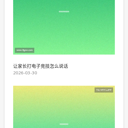
让家长打电子竞技怎么说话
2026-03-30